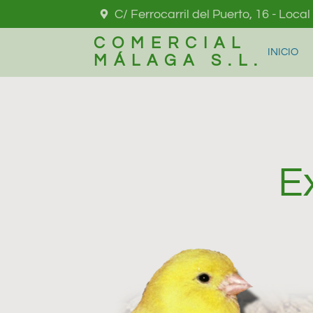
C/ Ferrocarril del Puerto, 16 - Loca
COMERCIAL
INICIO
MÁLAGA S.L.
E