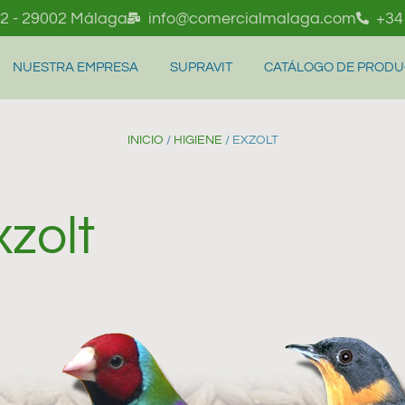
l 2 - 29002 Málaga
info@comercialmalaga.com
+34
NUESTRA EMPRESA
SUPRAVIT
CATÁLOGO DE PROD
INICIO
/
HIGIENE
/ EXZOLT
xzolt