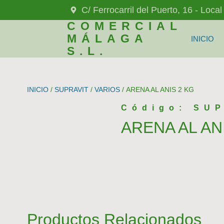
C/ Ferrocarril del Puerto, 16 - Loca
COMERCIAL
MÁLAGA
INICIO
S.L.
INICIO
/
SUPRAVIT
/
VARIOS
/ ARENA AL ANIS 2 KG
Código: SUP
ARENA AL AN
Productos Relacionados