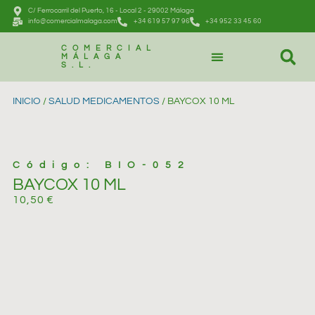
C/ Ferrocarril del Puerto, 16 - Local 2 - 29002 Málaga
info@comercialmalaga.com
+34 619 57 97 96
+34 952 33 45 60
COMERCIAL
MÁLAGA
S.L.
CATÁLOGO DE PRODUCTOS
PEDIDOS Y CONTACTAR
INICIO
/
SALUD MEDICAMENTOS
/ BAYCOX 10 ML
Código: BIO-052
BAYCOX 10 ML
10,50
€