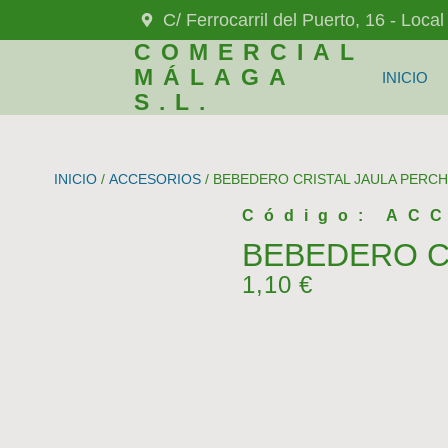
C/ Ferrocarril del Puerto, 16 - Loca
COMERCIAL
MÁLAGA
INICIO
S.L.
INICIO
/
ACCESORIOS
/ BEBEDERO CRISTAL JAULA PERCH
Código: ACC
BEBEDERO C
1,10
€