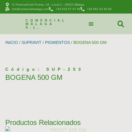
C/ Ferrocarril del Puerto, 16 - Local 2 - 29002 Málaga
info@comercialmalaga.com
+34 619 57 97 96
+34 952 33 45 60
COMERCIAL
MÁLAGA
S.L.
CATÁLOGO DE PRODUCTOS
PEDIDOS Y CONTACTAR
INICIO
/
SUPRAVIT
/
PIGMENTOS
/ BOGENA 500 GM
Código: SUP-253
BOGENA 500 GM
Productos Relacionados