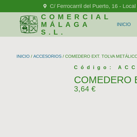
C/ Ferrocarril del Puerto, 16 - Loca
COMERCIAL
MÁLAGA
INICIO
S.L.
INICIO
/
ACCESORIOS
/ COMEDERO EXT. TOLVA METÁLICO
Código: AC
COMEDERO E
3,64
€