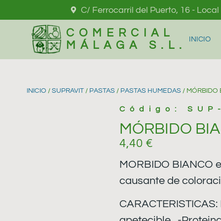
C/ Ferrocarril del Puerto, 16 - Loca
COMERCIAL
INICIO
MÁLAGA S.L.
INICIO
/
SUPRAVIT
/
PASTAS
/
PASTAS HUMEDAS
/ MÓRBIDO 
Código: SUP
MÓRBIDO BIAN
4,40
€
MORBIDO BIANCO es u
causante de coloraci
CARACTERISTICAS: In
apetecible . -Protei