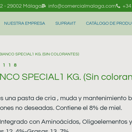
l 2 - 29002 Málaga
info@comercialmalaga.com
+34
NUESTRA EMPRESA
SUPRAVIT
CATÁLOGO DE PROD
BIANCO SPECIAL1 KG. (SIN COLORANTES)
-118
CO SPECIAL1 KG. (Sin coloran
na pasta de cria , muda y mantenimiento bla
ones no deseadas. Contiene el 8% de miel.
tegrado con Aminoácidos, Oligoelementos y
nas 12, 4%-Grasas 13, 7%.