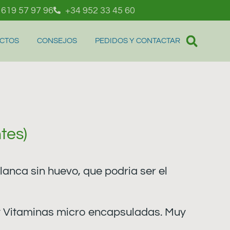
 619 57 97 96
+34 952 33 45 60
UCTOS
CONSEJOS
PEDIDOS Y CONTACTAR
tes)
nca sin huevo, que podria ser el
 Vitaminas micro encapsuladas. Muy