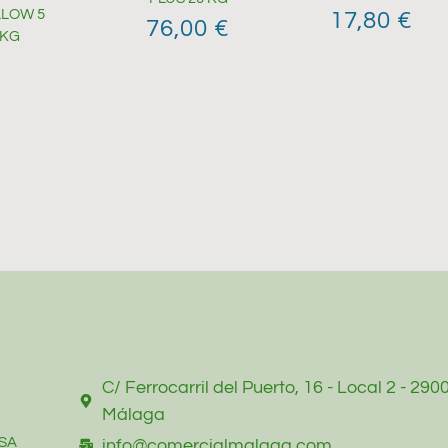
LLOW 5
17,80
€
76,00
€
KG
C/ Ferrocarril del Puerto, 16 - Local 2 - 290
Málaga
SA
info@comercialmalaga.com