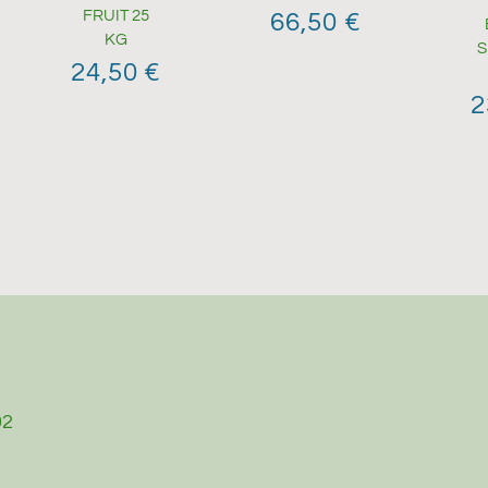
FRUIT 25
66,50
€
KG
S
24,50
€
2
02