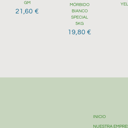
GM
YE
MÓRBIDO
21,60
€
BIANCO
SPECIAL
5KG
19,80
€
INICIO
NUESTRA EMPRE