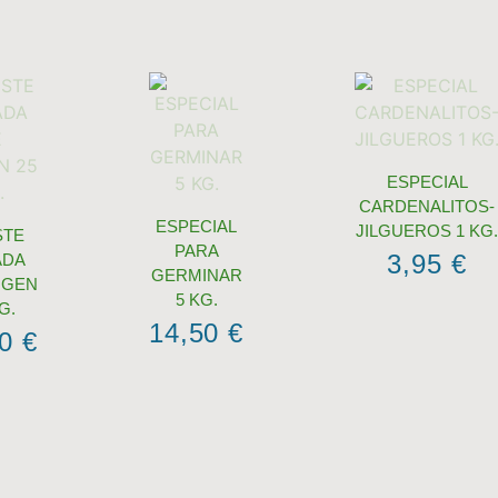
ESPECIAL
CARDENALITOS-
ESPECIAL
JILGUEROS 1 KG
STE
PARA
3,95
€
ADA
GERMINAR
IGEN
5 KG.
G.
14,50
€
50
€