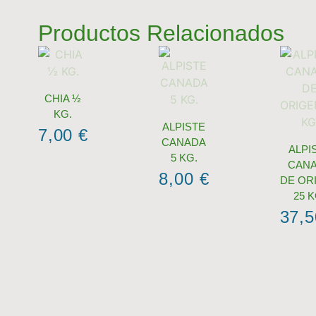
Productos Relacionados
CHIA ½
KG.
ALPISTE
7,00
€
CANADA
ALPI
5 KG.
CAN
8,00
€
DE OR
25 K
37,