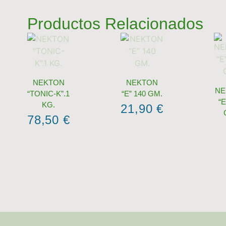
Productos Relacionados
NEKTON
NEKTON
NE
“TONIC-K”.1
“E” 140 GM.
“E
KG.
21,90
€
78,50
€