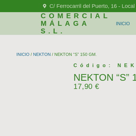
C/ Ferrocarril del Puerto, 16 - Loca
COMERCIAL
MÁLAGA
INICIO
S.L.
INICIO
/
NEKTON
/ NEKTON “S” 150 GM.
Código: NE
NEKTON “S” 
17,90
€