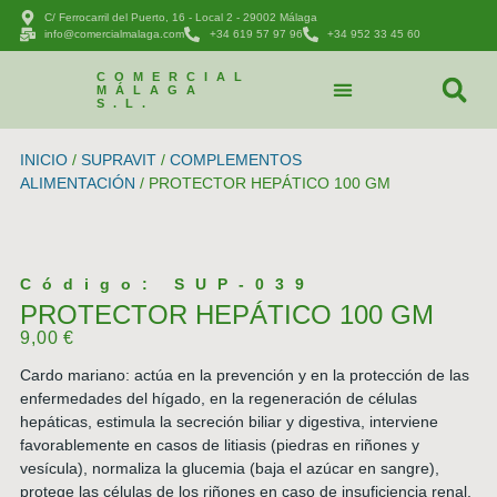
C/ Ferrocarril del Puerto, 16 - Local 2 - 29002 Málaga
info@comercialmalaga.com
+34 619 57 97 96
+34 952 33 45 60
COMERCIAL
MÁLAGA
S.L.
CATÁLOGO DE PRODUCTOS
PEDIDOS Y CONTACTAR
INICIO
/
SUPRAVIT
/
COMPLEMENTOS
ALIMENTACIÓN
/ PROTECTOR HEPÁTICO 100 GM
Código: SUP-039
PROTECTOR HEPÁTICO 100 GM
9,00
€
Cardo mariano: actúa en la prevención y en la protección de las
enfermedades del hígado, en la regeneración de células
hepáticas, estimula la secreción biliar y digestiva, interviene
favorablemente en casos de litiasis (piedras en riñones y
vesícula), normaliza la glucemia (baja el azúcar en sangre),
protege las células de los riñones en caso de insuficiencia renal,