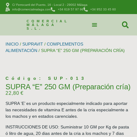
C/ Ferrocarril del Puerto, 16 - Local 2 - 29002 Málaga
info@comercialmalaga.com
+34 619 57 97 96
+34 952 33 45 60
COMERCIAL
MÁLAGA
S.L.
CATÁLOGO DE PRODUCTOS
PEDIDOS Y CONTACTAR
INICIO
/
SUPRAVIT
/
COMPLEMENTOS
ALIMENTACIÓN
/ SUPRA “E” 250 GM (PREPARACIÓN CRÍA)
Código: SUP-013
SUPRA “E” 250 GM (Preparación cría)
22,80
€
SUPRA ‘E’ es un producto especialmente indicado para aportar
las necesidades de vitamina E antes de la cria especialmente a
los machos y en estados carenciales.
INSTRUCCIONES DE USO: Suministrar 10 GM por Kg de pasta
ó litro de agua, 20 dias antes de la cria a los machos y 7 dias