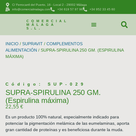
C/ Ferrocarril del Puerto, 16 - Local 2 - 29002 Málaga
info@comercialmalaga.com
+34 619 57 97 96
+34 952 33 45 60
COMERCIAL
MÁLAGA
S.L.
CATÁLOGO DE PRODUCTOS
PEDIDOS Y CONTACTAR
INICIO
/
SUPRAVIT
/
COMPLEMENTOS
ALIMENTACIÓN
/ SUPRA-SPIRULINA 250 GM. (ESPIRULINA
MÁXIMA)
Código: SUP-029
SUPRA-SPIRULINA 250 GM.
(Espirulina máxima)
22,55
€
Es un producto 100% natural, especialmente indicado para
potenciar la pigmentación melámica de las eumelaminas, aporta
gran cantidad de proteínas y es beneficiosa durante la muda.