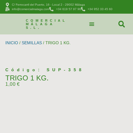
C/ Ferrocarril del Puerto, 16 - Local 2 - 29002 Málaga
info@comercialmalaga.com
+34 619 57 97 96
+34 952 33 45 60
COMERCIAL
MÁLAGA
S.L.
CATÁLOGO DE PRODUCTOS
PEDIDOS Y CONTACTAR
INICIO
/
SEMILLAS
/ TRIGO 1 KG.
Código: SUP-358
TRIGO 1 KG.
1,00
€