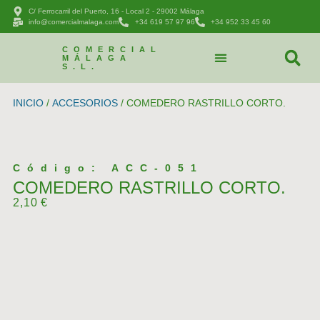
C/ Ferrocarril del Puerto, 16 - Local 2 - 29002 Málaga
info@comercialmalaga.com
+34 619 57 97 96
+34 952 33 45 60
COMERCIAL
MÁLAGA
S.L.
CATÁLOGO DE PRODUCTOS
PEDIDOS Y CONTACTAR
INICIO
/
ACCESORIOS
/ COMEDERO RASTRILLO CORTO.
Código: ACC-051
COMEDERO RASTRILLO CORTO.
2,10
€