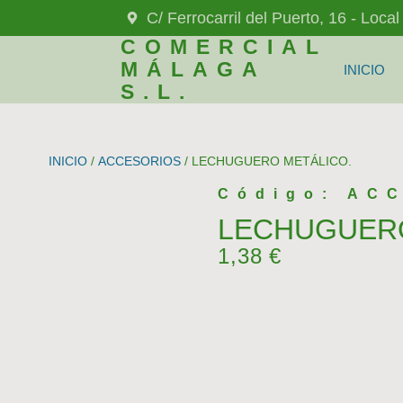
C/ Ferrocarril del Puerto, 16 - Loca
COMERCIAL
MÁLAGA
INICIO
S.L.
INICIO
/
ACCESORIOS
/ LECHUGUERO METÁLICO.
Código: AC
LECHUGUERO
1,38
€