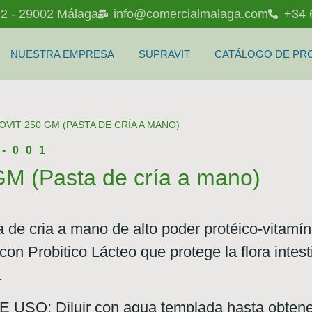
l 2 - 29002 Málaga
info@comercialmalaga.com
+34 
NUESTRA EMPRESA
SUPRAVIT
CATÁLOGO DE PR
OVIT 250 GM (PASTA DE CRÍA A MANO)
-001
M (Pasta de cría a mano)
de cria a mano de alto poder protéico-vitamíni
con Probitico Lácteo que protege la flora intes
.
O: Diluir con agua templada hasta obtener