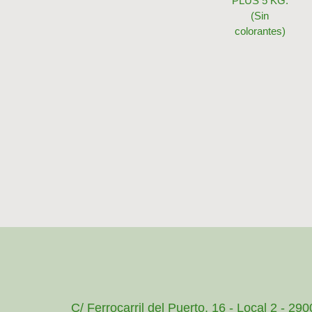
PLUS 5 KG.
(Sin
colorantes)
C/ Ferrocarril del Puerto, 16 - Local 2 - 29