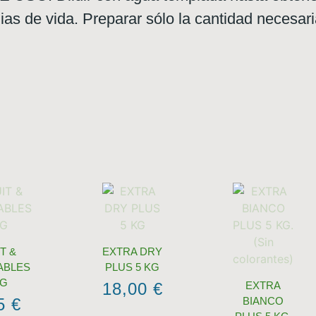
ias de vida. Preparar sólo la cantidad necesar
T &
EXTRA DRY
ABLES
PLUS 5 KG
KG
18,00
€
EXTRA
95
€
BIANCO