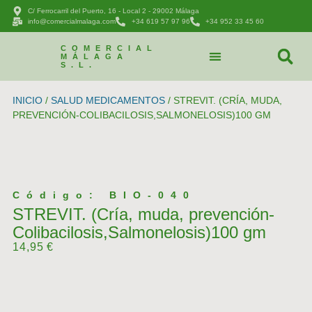
C/ Ferrocarril del Puerto, 16 - Local 2 - 29002 Málaga
info@comercialmalaga.com
+34 619 57 97 96
+34 952 33 45 60
COMERCIAL
MÁLAGA
S.L.
CATÁLOGO DE PRODUCTOS
PEDIDOS Y CONTACTAR
INICIO
/
SALUD MEDICAMENTOS
/ STREVIT. (CRÍA, MUDA,
PREVENCIÓN-COLIBACILOSIS,SALMONELOSIS)100 GM
Código: BIO-040
STREVIT. (Cría, muda, prevención-
Colibacilosis,Salmonelosis)100 gm
14,95
€