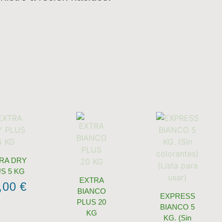
RA DRY
S 5 KG
EXTRA
,00
€
BIANCO
EXPRESS
PLUS 20
BIANCO 5
KG
KG. (Sin