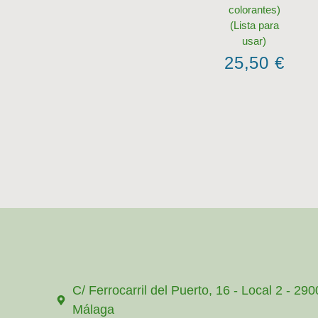
colorantes)
(Lista para
usar)
25,50
€
C/ Ferrocarril del Puerto, 16 - Local 2 - 29
Málaga