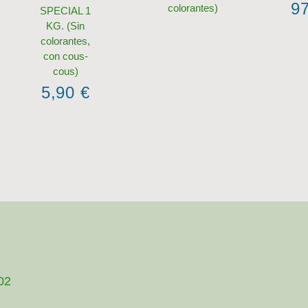
9
colorantes)
SPECIAL 1
KG. (Sin
colorantes,
con cous-
cous)
5,90
€
002