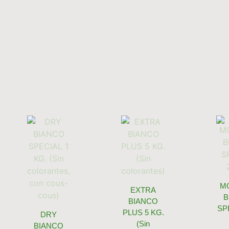
M
EXTRA
B
BIANCO
SP
PLUS 5 KG.
DRY
(Sin
BIANCO