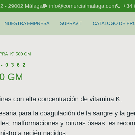
l 2 - 29002 Málaga
info@comercialmalaga.com
+34 
NUESTRA EMPRESA
SUPRAVIT
CATÁLOGO DE PR
PRA “K” 500 GM
P-0362
00 GM
nas con alta concentración de vitamina K.
saria para la coagulación de la sangre y la gen
ales, malformaciones y roturas óseas, es rec
nistro a recién nacidos.