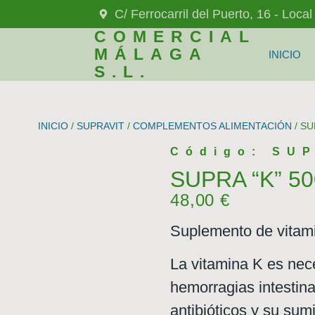
C/ Ferrocarril del Puerto, 16 - Loca
COMERCIAL
MÁLAGA
INICIO
S.L.
INICIO
/
SUPRAVIT
/
COMPLEMENTOS ALIMENTACIÓN
/ SU
Código: SU
SUPRA “K” 5
48,00
€
Suplemento de vitami
La vitamina K es nece
hemorragias intestin
antibióticos y su sumi