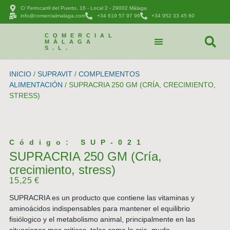
C/ Ferrocarril del Puerto, 16 - Local 2 - 29002 Málaga
info@comercialmalaga.com
+34 619 57 97 96
+34 952 33 45 60
COMERCIAL
MÁLAGA
S.L.
CATÁLOGO DE PRODUCTOS
PEDIDOS Y CONTACTAR
INICIO
/
SUPRAVIT
/
COMPLEMENTOS
ALIMENTACIÓN
/ SUPRACRIA 250 GM (CRÍA, CRECIMIENTO,
STRESS)
Código: SUP-021
SUPRACRIA 250 GM (Cría,
crecimiento, stress)
15,25
€
SUPRACRIA es un producto que contiene las vitaminas y
aminoácidos indispensables para mantener el equilibrio
fisiólogico y el metabolismo animal, principalmente en las
situaciones mas criticas, tales como la cria, muda,