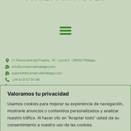
C/ Ferrocarril del Puerto, 16 - Local 2 - 29002 Málaga
info@comercialmalaga.com
supravit@comercialmalaga.com
+34 619 57 97 96
+34 952 33 45 60
Valoramos tu privacidad
+34 615 357 585
+34 619 57 97 96
Usamos cookies para mejorar su experiencia de navegación,
mostrarle anuncios o contenidos personalizados y analizar
nuestro tráfico. Al hacer clic en “Aceptar todo” usted da su
consentimiento a nuestro uso de las cookies.