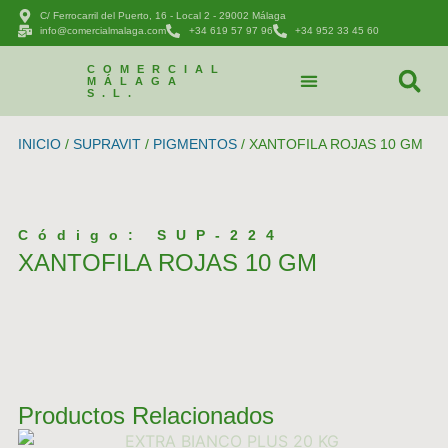
C/ Ferrocarril del Puerto, 16 - Local 2 - 29002 Málaga
info@comercialmalaga.com
+34 619 57 97 96
+34 952 33 45 60
COMERCIAL
MÁLAGA
S.L.
CATÁLOGO DE PRODUCTOS
PEDIDOS Y CONTACTAR
INICIO
/
SUPRAVIT
/
PIGMENTOS
/ XANTOFILA ROJAS 10 GM
Código: SUP-224
XANTOFILA ROJAS 10 GM
Productos Relacionados